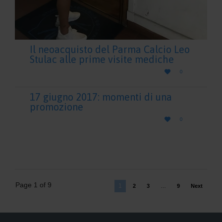
Il neoacquisto del Parma Calcio Leo
Stulac alle prime visite mediche
LOVE

0
IT
17 giugno 2017: momenti di una
promozione
LOVE

0
IT
Page 1 of 9
1
2
3
…
9
Next