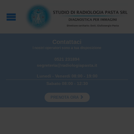
Contattaci
I nostri operatori sono a tua disposizione
0521 231894
segreteria@radiologiapasta.it
Lunedi - Venerdi 08:00 - 19:00
Sabato 08:00 - 12:30

PRENOTA ORA