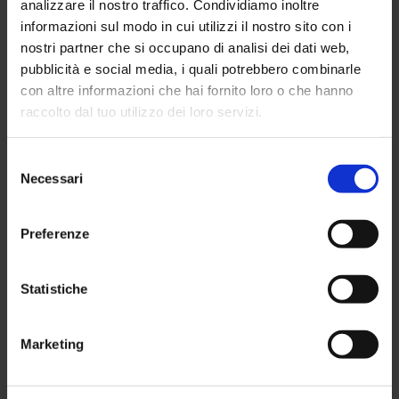
analizzare il nostro traffico. Condividiamo inoltre
Parma Calcio, alle prime visite
informazioni sul modo in cui utilizzi il nostro sito con i
mediche
nostri partner che si occupano di analisi dei dati web,
LOVE

0
IT
pubblicità e social media, i quali potrebbero combinarle
con altre informazioni che hai fornito loro o che hanno
raccolto dal tuo utilizzo dei loro servizi.
Selezione
Necessari
del
consenso
Preferenze
Statistiche
Marketing