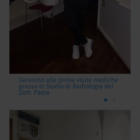
Gervinho alle prime visite mediche
presso lo Studio di Radiologia del
Dott. Pasta
LOVE

0
IT