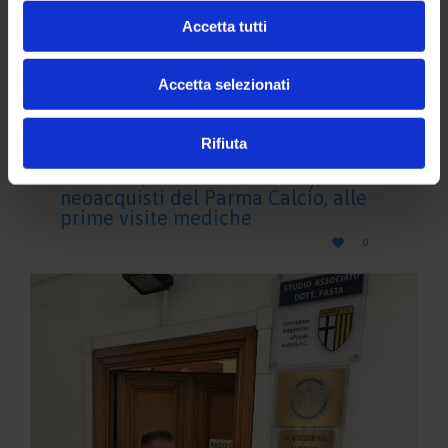
Accetta tutti
Accetta selezionati
Rifiuta
Di Marco, Bastoni e Biabiany,
neoacquisti del Parma Calcio, alle
prime visite mediche
LOVE

0
IT