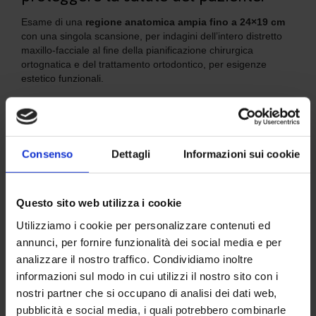
Esame di una
regione anatomica ampia fino a 24×19 cm
con una singola scansione, per indagini dell’intero distretto
maxillo-facciale al fine della pianificazione chirurgica
ortognatica e del trattamento ortodontico, per esigenze
estetico funzionali.
Implantologia
La tecnologia Cone Beam per la creazione di immagini 3D
rappresenta uno strumento più efficace per la valutazione dei
Consenso
Dettagli
Informazioni sui cookie
siti implantari. Le immagini ottenute da un volume 3D
possono mostrare patologie potenziali e anomalie strutturali
con una precisione senza precedenti. Queste immagini
influenzano la scelta del tipo di impianto che dovrà essere
Questo sito web utilizza i cookie
utilizzato, del suo posizionamento e della sua larghezza,
Utilizziamo i cookie per personalizzare contenuti ed
nonché le considerazioni sulla velocità del processo di
annunci, per fornire funzionalità dei social media e per
osteointegrazione e possibili rigetti.
analizzare il nostro traffico. Condividiamo inoltre
Endodonzia-Periodonzia
informazioni sul modo in cui utilizzi il nostro sito con i
nostri partner che si occupano di analisi dei dati web,
Lo specialista che si occupa di endodonzia e periodonzia,
pubblicità e social media, i quali potrebbero combinarle
per eseguire procedure come il trattamento di un dente