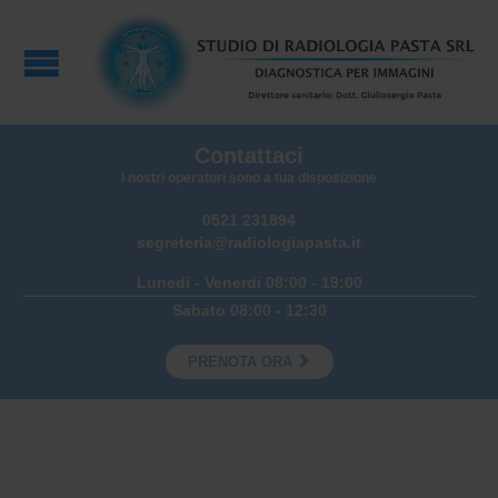
Contattaci
I nostri operatori sono a tua disposizione
0521 231894
segreteria@radiologiapasta.it
Lunedi - Venerdi 08:00 - 19:00
Sabato 08:00 - 12:30

PRENOTA ORA