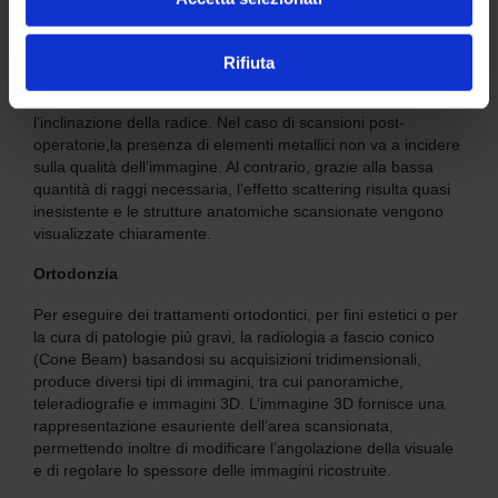
Questa disciplina si occupa della correzione di diverse
patologie dei tessuti duri e molli della zona maxillofacciale.
Una scansione effettuata con i dispositivi NewTom mostra
Rifiuta
con esattezza caratteristiche come la presenza di denti o di
fratture, la densità e l’altezza dell’osso, la forma e
l’inclinazione della radice. Nel caso di scansioni post-
operatorie,la presenza di elementi metallici non va a incidere
sulla qualità dell’immagine. Al contrario, grazie alla bassa
quantità di raggi necessaria, l’effetto scattering risulta quasi
inesistente e le strutture anatomiche scansionate vengono
visualizzate chiaramente.
Ortodonzia
Per eseguire dei trattamenti ortodontici, per fini estetici o per
la cura di patologie più gravi, la radiologia a fascio conico
(Cone Beam) basandosi su acquisizioni tridimensionali,
produce diversi tipi di immagini, tra cui panoramiche,
teleradiografie e immagini 3D. L’immagine 3D fornisce una
rappresentazione esauriente dell’area scansionata,
permettendo inoltre di modificare l’angolazione della visuale
e di regolare lo spessore delle immagini ricostruite.