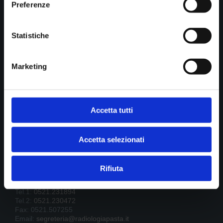

Show all news
Preferenze
Statistiche
STUDIO DI RADIOLOGIA PASTA srl
Diagnostica per immagini
Marketing
Cookie policy
Privacy
Accetta tutti
B.go della Posta 12
Accetta selezionati
43121 Parma
P.IVA 01902390341
Rifiuta
Tel.1:
0521.231894
Tel.2:
0521.230472
Fax: 0521.507255
Email:
segreteria@radiologiapasta.it