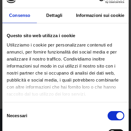
Accordo Parma Calcio
e Scuola di
Consenso
Dettagli
Informazioni sui cookie
Specializzazione in
Questo sito web utilizza i cookie
Ortopedia e
Utilizziamo i cookie per personalizzare contenuti ed
Traumatologia.
annunci, per fornire funzionalità dei social media e per
analizzare il nostro traffico. Condividiamo inoltre
Intervista al Rettore
informazioni sul modo in cui utilizzi il nostro sito con i
nostri partner che si occupano di analisi dei dati web,
pubblicità e social media, i quali potrebbero combinarle
con altre informazioni che hai fornito loro o che hanno
raccolto dal tuo utilizzo dei loro servizi.
Selezione
Necessari
del
consenso