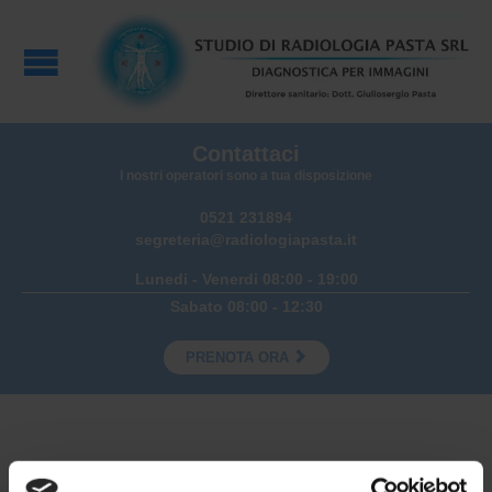
Contattaci
I nostri operatori sono a tua disposizione
0521 231894
segreteria@radiologiapasta.it
Lunedi - Venerdi 08:00 - 19:00
Sabato 08:00 - 12:30

PRENOTA ORA