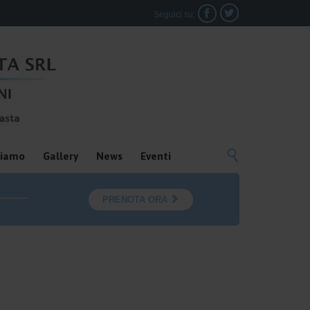


Seguici su:

siamo
Gallery
News
Eventi

PRENOTA ORA