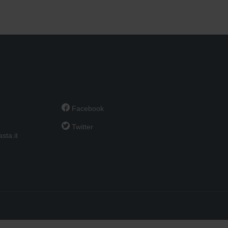

Facebook

Twitter
sta.it