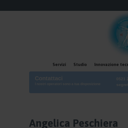
Servizi
Studio
Innovazione tec
Contattaci
0521 
I nostri operatori sono a tua disposizione
segre
Angelica Peschiera