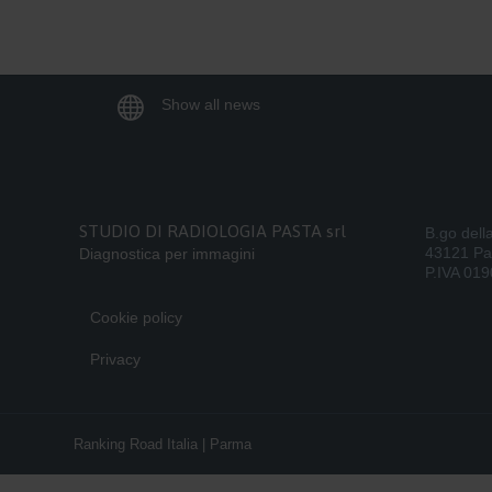

Show all news
STUDIO DI RADIOLOGIA PASTA srl
B.go dell
43121 P
Diagnostica per immagini
P.IVA 01
Cookie policy
Privacy
Ranking Road Italia | Parma
S