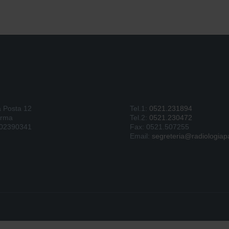
a Posta 12
Tel.1:
0521.231894
arma
Tel.2:
0521.230472
902390341
Fax: 0521.507255
Email:
segreteria@radiologiapa
earch