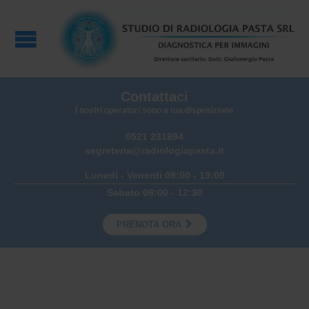
Contattaci
I nostri operatori sono a tua disposizione
0521 231894
segreteria@radiologiapasta.it
Lunedi - Venerdi 08:00 - 19:00
Sabato 08:00 - 12:30

PRENOTA ORA