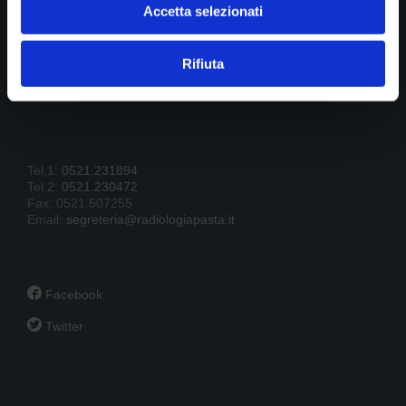
Accetta selezionati
Rifiuta
B.go della Posta 12
43121 Parma
P.IVA 01902390341
Tel.1:
0521.231894
Tel.2:
0521.230472
Fax: 0521.507255
Email:
segreteria@radiologiapasta.it

Facebook

Twitter