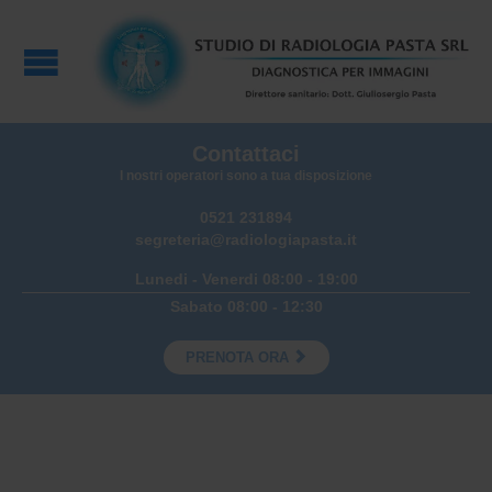
Contattaci
I nostri operatori sono a tua disposizione
0521 231894
segreteria@radiologiapasta.it
Lunedi - Venerdi 08:00 - 19:00
Sabato 08:00 - 12:30

PRENOTA ORA