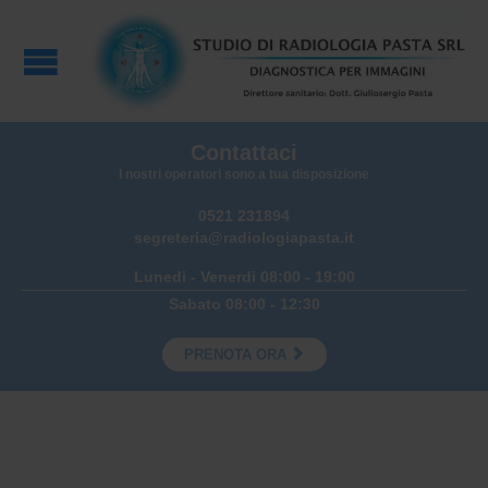
Contattaci
I nostri operatori sono a tua disposizione
0521 231894
segreteria@radiologiapasta.it
Lunedi - Venerdi 08:00 - 19:00
Sabato 08:00 - 12:30

PRENOTA ORA