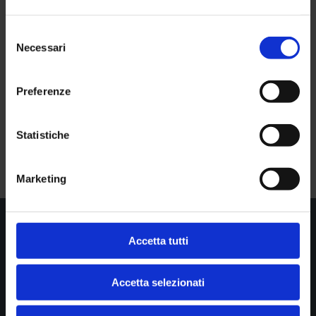
Selezione
Necessari
del
consenso
Preferenze
Statistiche
Marketing
Accetta tutti

Show all news
Accetta selezionati