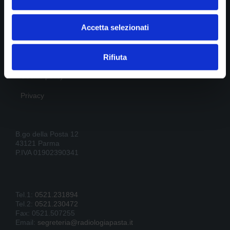
Accetta selezionati
STUDIO DI RADIOLOGIA PASTA srl
Rifiuta
Diagnostica per immagini
Cookie policy
Privacy
B.go della Posta 12
43121 Parma
P.IVA 01902390341
Tel.1:
0521.231894
Tel.2:
0521.230472
Fax: 0521.507255
Email:
segreteria@radiologiapasta.it