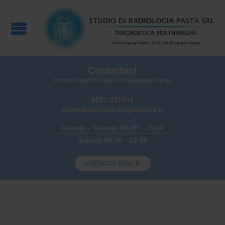
Contattaci
I nostri operatori sono a tua disposizione
0521 231894
segreteria@radiologiapasta.it
Lunedi - Venerdi 08:00 - 19:00
Sabato 08:00 - 12:30

PRENOTA ORA