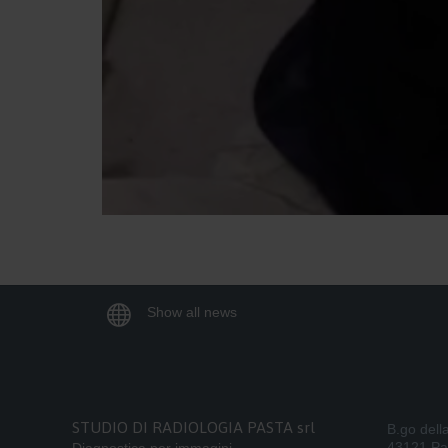

Show all news
STUDIO DI RADIOLOGIA PASTA srl
B.go dell
43121 P