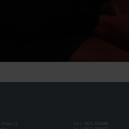
a Posta 12
Tel.1:
0521.231894
arma
Tel.2:
0521.230472