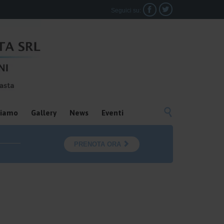


Seguici su:

siamo
Gallery
News
Eventi

PRENOTA ORA