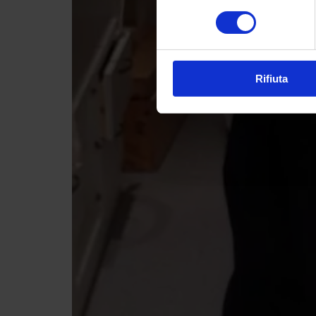
consenso
Rifiuta