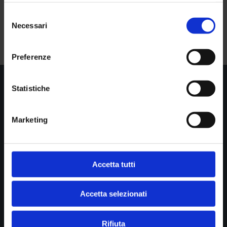
Selezione
Necessari
del
consenso
Preferenze
Statistiche

Show all news
Marketing
STUDIO DI RADIOLOGIA PASTA srl
Accetta tutti
Diagnostica per immagini
Cookie policy
Accetta selezionati
Privacy
Rifiuta