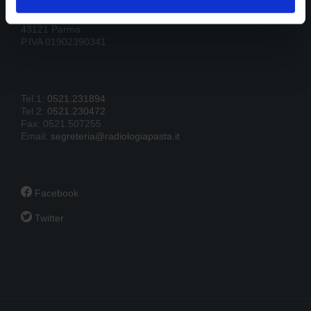
B.go della Posta 12
43121 Parma
P.IVA 01902390341
Tel.1:
0521.231894
Tel.2:
0521.230472
Fax: 0521.507255
Email:
segreteria@radiologiapasta.it

Facebook

Twitter