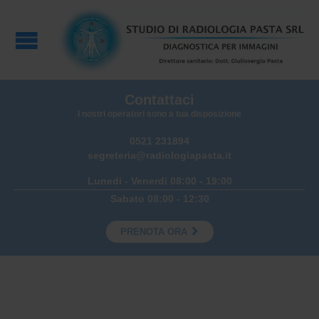
Contattaci
I nostri operatori sono a tua disposizione
0521 231894
segreteria@radiologiapasta.it
Lunedi - Venerdi 08:00 - 19:00
Sabato 08:00 - 12:30

PRENOTA ORA