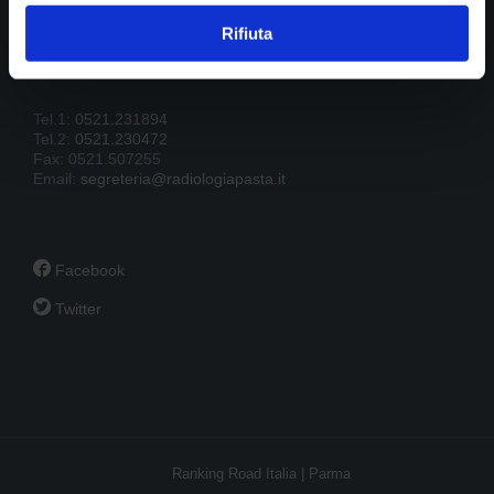
43121 Parma
P.IVA 01902390341
Rifiuta
Tel.1:
0521.231894
Tel.2:
0521.230472
Fax: 0521.507255
Email:
segreteria@radiologiapasta.it

Facebook

Twitter
Ranking Road Italia | Parma