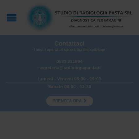
Contattaci
I nostri operatori sono a tua disposizione
0521 231894
segreteria@radiologiapasta.it
Lunedi - Venerdi 08:00 - 19:00
Sabato 08:00 - 12:30

PRENOTA ORA