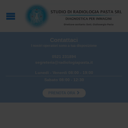
Contattaci
I nostri operatori sono a tua disposizione
0521 231894
segreteria@radiologiapasta.it
Lunedi - Venerdi 08:00 - 19:00
Sabato 08:00 - 12:30

PRENOTA ORA