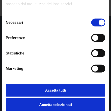
raccolto dal tuo utilizzo dei loro servizi.
Selezione
Necessari
del
consenso

Show all news
Preferenze
Statistiche
STUDIO DI RADIOLOGIA PASTA srl
Diagnostica per immagini
Marketing
Cookie policy
Privacy
Accetta tutti
B.go della Posta 12
Accetta selezionati
43121 Parma
P.IVA 01902390341