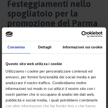
Festeggiamenti nello
spogliatoio per la
promozione del Parma
in Serie A
Consenso
Dettagli
Informazioni sui cookie
Video
Player
Questo sito web utilizza i cookie
Utilizziamo i cookie per personalizzare contenuti ed
annunci, per fornire funzionalità dei social media e per
analizzare il nostro traffico. Condividiamo inoltre
informazioni sul modo in cui utilizzi il nostro sito con i
nostri partner che si occupano di analisi dei dati web,
pubblicità e social media, i quali potrebbero combinarle
00:00
00:41
con altre informazioni che hai fornito loro o che hanno