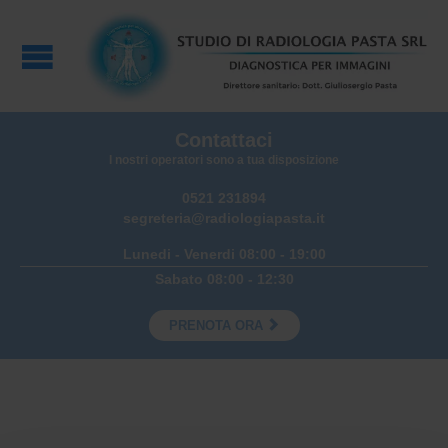
Contattaci
I nostri operatori sono a tua disposizione
0521 231894
segreteria@radiologiapasta.it
Lunedi - Venerdi 08:00 - 19:00
Sabato 08:00 - 12:30

PRENOTA ORA