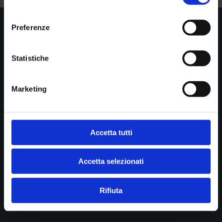
consenso
Preferenze

Show all news
Statistiche
Marketing
STUDIO DI RADIOLOGIA PASTA srl
Diagnostica per immagini
Cookie policy
Accetta tutti
Privacy
Accetta selezionati
B.go della Posta 12
43121 Parma
Rifiuta
P.IVA 01902390341