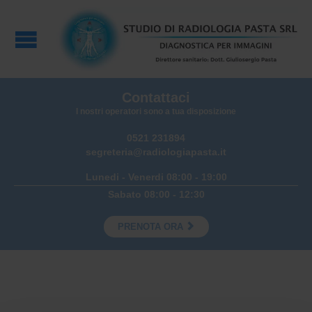
Contattaci
I nostri operatori sono a tua disposizione
0521 231894
segreteria@radiologiapasta.it
Lunedi - Venerdi 08:00 - 19:00
Sabato 08:00 - 12:30

PRENOTA ORA