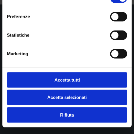
consenso
Preferenze

Show all news
Statistiche
Marketing
STUDIO DI RADIOLOGIA PASTA srl
Diagnostica per immagini
Cookie policy
Accetta tutti
Privacy
Accetta selezionati
B.go della Posta 12
43121 Parma
Rifiuta
P.IVA 01902390341