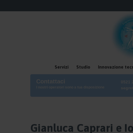
Servizi
Studio
Innovazione tec
Contattaci
0521 
I nostri operatori sono a tua disposizione
segre
Gianluca Caprari e I