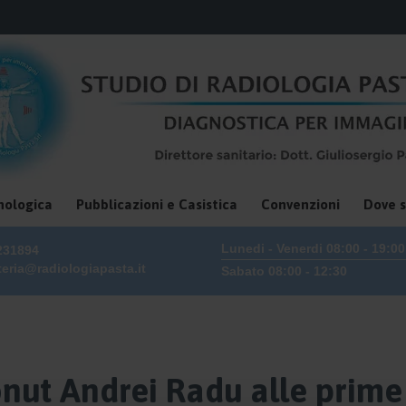
Skip
nologica
Pubblicazioni e Casistica
Convenzioni
Dove 
to
content
Lunedi - Venerdi 08:00 - 19:00
231894
teria@radiologiapasta.it
Sabato 08:00 - 12:30
onut Andrei Radu alle prime