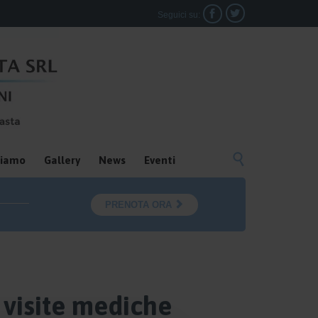


Seguici su:

siamo
Gallery
News
Eventi

PRENOTA ORA
 visite mediche