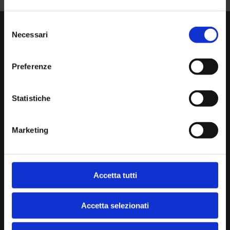
Selezione
Necessari
del

consenso
Show all news
Preferenze
Statistiche
STUDIO DI RADIOLOGIA PASTA srl
Diagnostica per immagini
Cookie policy
Marketing
Privacy
Accetta tutti
B.go della Posta 12
43121 Parma
Accetta selezionati
P.IVA 01902390341