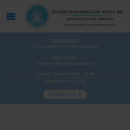
Contattaci
I nostri operatori sono a tua disposizione
0521 231894
segreteria@radiologiapasta.it
Lunedi - Venerdi 08:00 - 19:00
Sabato 08:00 - 12:30

PRENOTA ORA