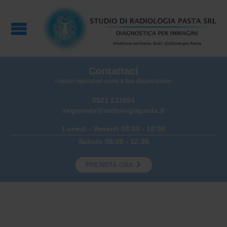
Contattaci
I nostri operatori sono a tua disposizione
0521 231894
segreteria@radiologiapasta.it
Lunedi - Venerdi 08:00 - 19:00
Sabato 08:00 - 12:30

PRENOTA ORA