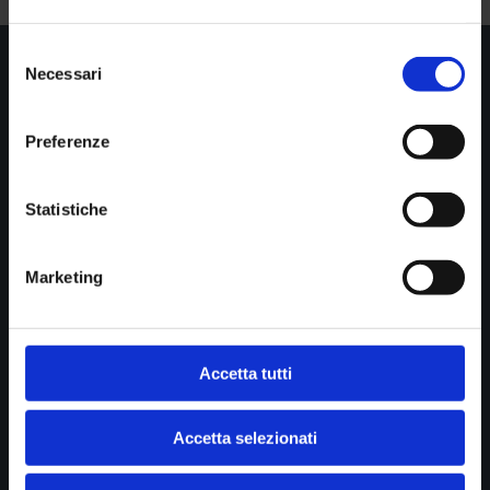
Selezione
Necessari
del
consenso

Show all news
Preferenze
Statistiche
STUDIO DI RADIOLOGIA PASTA srl
Diagnostica per immagini
Marketing
Cookie policy
Privacy
Accetta tutti
B.go della Posta 12
43121 Parma
Accetta selezionati
P.IVA 01902390341