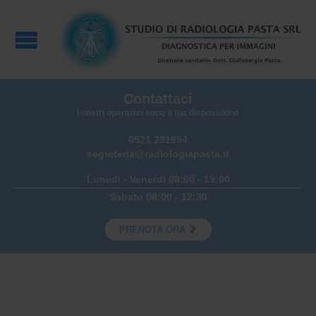
Contattaci
I nostri operatori sono a tua disposizione
0521 231894
segreteria@radiologiapasta.it
Lunedi - Venerdi 08:00 - 19:00
Sabato 08:00 - 12:30

PRENOTA ORA