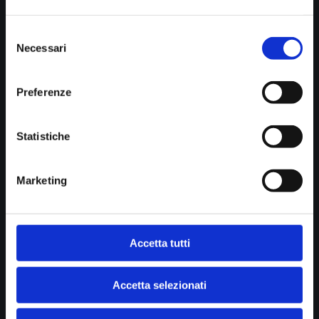
Selezione

Show all news
Necessari
del
consenso
Preferenze
STUDIO DI RADIOLOGIA PASTA srl
Diagnostica per immagini
Statistiche
Cookie policy
Privacy
Marketing
B.go della Posta 12
Accetta tutti
43121 Parma
P.IVA 01902390341
Accetta selezionati
Tel.1:
0521.231894