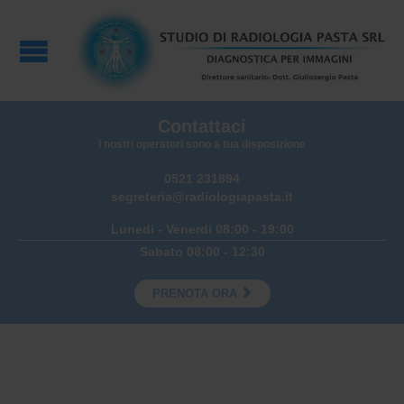
Contattaci
I nostri operatori sono a tua disposizione
0521 231894
segreteria@radiologiapasta.it
Lunedi - Venerdi 08:00 - 19:00
Sabato 08:00 - 12:30

PRENOTA ORA