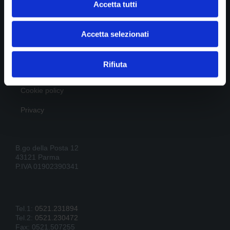
Accetta tutti

Show all news
Accetta selezionati
Rifiuta
STUDIO DI RADIOLOGIA PASTA srl
Diagnostica per immagini
Cookie policy
Privacy
B.go della Posta 12
43121 Parma
P.IVA 01902390341
Tel.1:
0521.231894
Tel.2:
0521.230472
Fax: 0521.507255