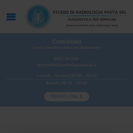
Contattaci
I nostri operatori sono a tua disposizione
0521 231894
segreteria@radiologiapasta.it
Lunedi - Venerdi 08:00 - 19:00
Sabato 08:00 - 12:30

PRENOTA ORA