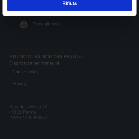
Rifiuta

Show all news
STUDIO DI RADIOLOGIA PASTA srl
Diagnostica per immagini
Cookie policy
Privacy
B.go della Posta 12
43121 Parma
P.IVA 01902390341