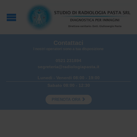
Contattaci
I nostri operatori sono a tua disposizione
0521 231894
segreteria@radiologiapasta.it
Lunedi - Venerdi 08:00 - 19:00
Sabato 08:00 - 12:30

PRENOTA ORA