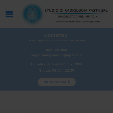
Contattaci
I nostri operatori sono a tua disposizione
0521 231894
segreteria@radiologiapasta.it
Lunedi - Venerdi 08:00 - 19:00
Sabato 08:00 - 12:30

PRENOTA ORA