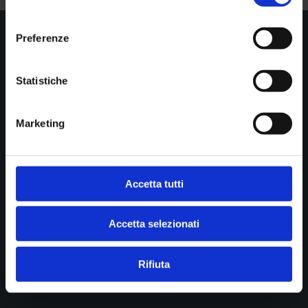
consenso
Preferenze

Show all news
Statistiche
Marketing
STUDIO DI RADIOLOGIA PASTA srl
Diagnostica per immagini
Cookie policy
Accetta tutti
Privacy
Accetta selezionati
B.go della Posta 12
43121 Parma
Rifiuta
P.IVA 01902390341