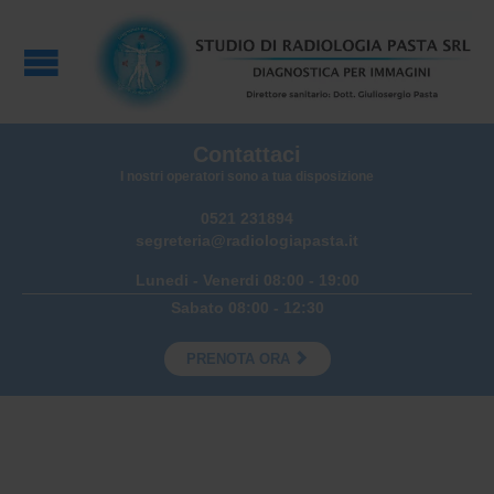
Contattaci
I nostri operatori sono a tua disposizione
0521 231894
segreteria@radiologiapasta.it
Lunedi - Venerdi 08:00 - 19:00
Sabato 08:00 - 12:30

PRENOTA ORA