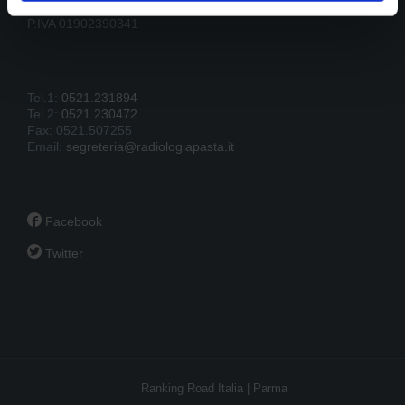
43121 Parma
P.IVA 01902390341
Tel.1:
0521.231894
Tel.2:
0521.230472
Fax: 0521.507255
Email:
segreteria@radiologiapasta.it

Facebook

Twitter
Ranking Road Italia | Parma