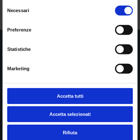
Selezione
Necessari
del
consenso
Preferenze
Statistiche

Show all news
Marketing
STUDIO DI RADIOLOGIA PASTA srl
Diagnostica per immagini
Accetta tutti
Cookie policy
Privacy
Accetta selezionati
Rifiuta
B.go della Posta 12