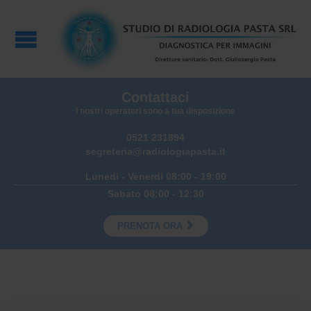
Contattaci
I nostri operatori sono a tua disposizione
0521 231894
segreteria@radiologiapasta.it
Lunedi - Venerdi 08:00 - 19:00
Sabato 08:00 - 12:30

PRENOTA ORA