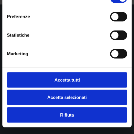
consenso
Preferenze

Show all news
Statistiche
Marketing
STUDIO DI RADIOLOGIA PASTA srl
Diagnostica per immagini
Cookie policy
Accetta tutti
Privacy
Accetta selezionati
B.go della Posta 12
43121 Parma
Rifiuta
P.IVA 01902390341