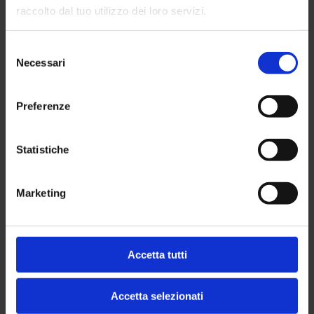
raccolto dal tuo utilizzo dei loro servizi.
In automobile
In autobus
Selezione
Necessari
Mappa interattiva
del
consenso
Preferenze
Partnership
Statistiche
Marketing
Accetta tutti
Accetta selezionati