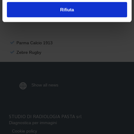
Rifiuta
Lo Studio Associato di Radiologia Dott. Pasta è consulente
diagnostico ufficiale di
Parma Calcio 1913
Zebre Rugby

Show all news
STUDIO DI RADIOLOGIA PASTA srl
Diagnostica per immagini
Cookie policy