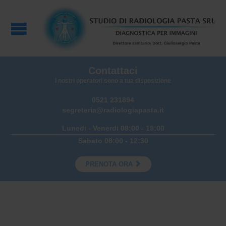
Contattaci
I nostri operatori sono a tua disposizione
0521 231894
segreteria@radiologiapasta.it
Lunedi - Venerdi 08:00 - 19:00
Sabato 08:00 - 12:30

PRENOTA ORA