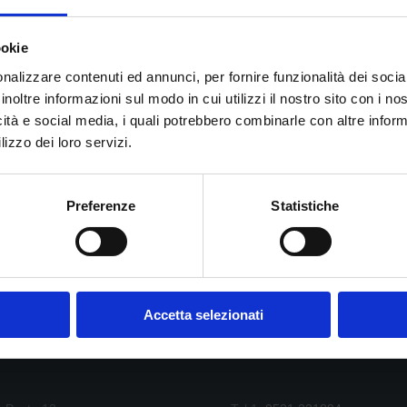
ookie
nalizzare contenuti ed annunci, per fornire funzionalità dei socia
inoltre informazioni sul modo in cui utilizzi il nostro sito con i n
Nazionale Russa
Alexander Markin
è venuto allo
Studio Pasta
per
icità e social media, i quali potrebbero combinarle con altre inform
ei problemi che accusa da qualche tempo.
lizzo dei loro servizi.
 delle
Olimpiadi di Londra del 2012
e vanta una rosa di giocatori molt
ttenuto vari riconoscimenti importanti sia in Russia che in Europa.
Preferenze
Statistiche
Accetta selezionati