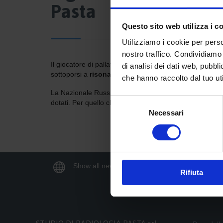
Pasta
Questo sito web utilizza i c
Utilizziamo i cookie per perso
nostro traffico. Condividiamo 
Il giocatore di pallavolo della
Dinamo Moscow
e della
di analisi dei dati web, pubbl
sottoporsi a
risonanza magnetica al ginocchio
per d
che hanno raccolto dal tuo uti
La Nazionale Russa di Pallavolo è reduce dalla vittoria
Selezione
dotati. Per quello che riguarda la Dinamo Moscow, ha o
Necessari
del
consenso

Show all news
Rifiuta