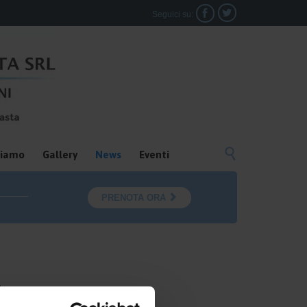


Seguici su:

siamo
Gallery
News
Eventi

PRENOTA ORA
di Parma