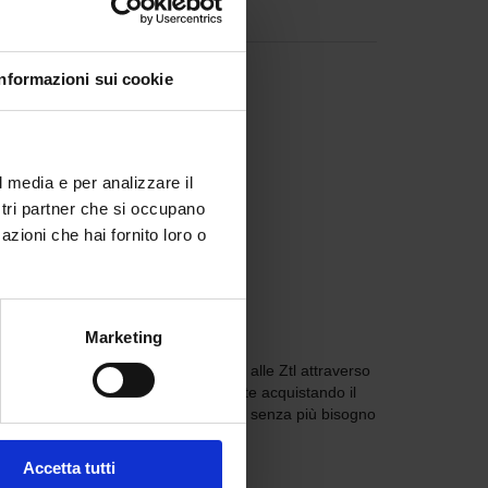
Informazioni sui cookie
l media e per analizzare il
ostri partner che si occupano
azioni che hai fornito loro o
Marketing
la sosta su strada e degli accessi alle Ztl attraverso
 a Parma potrà attivarli semplicemente acquistando il
quistare i ticket di accesso alle Ztl, senza più bisogno
Accetta tutti