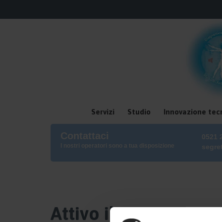
Servizi
Studio
Innovazione tec
Contattaci
0521 
I nostri operatori sono a tua disposizione
segre
Attivo il nuovo ser