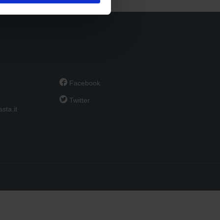

Facebook

Twitter
sta.it
