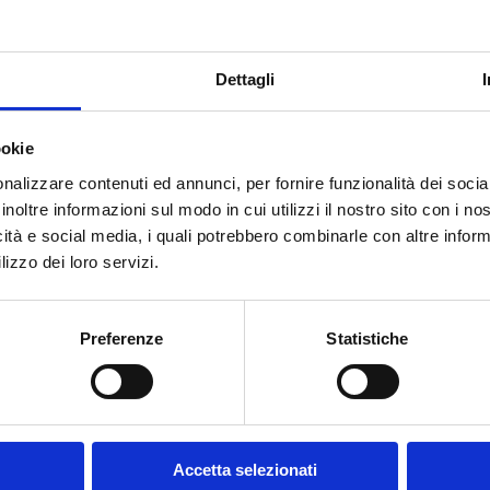
Dettagli
ookie
nalizzare contenuti ed annunci, per fornire funzionalità dei socia
inoltre informazioni sul modo in cui utilizzi il nostro sito con i n
icità e social media, i quali potrebbero combinarle con altre inform
lizzo dei loro servizi.
Preferenze
Statistiche
ap&Park offerta da Infomobility che permette una gestione completa del
lia usufruire e beneficiare dei servizi online per la sosta e la mobilità
nto della sosta sulle righe blu direttamente dal proprio smartphone e ac
to del distanziamento sociale.
Accetta selezionati