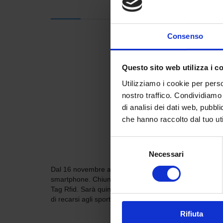
Consenso
Questo sito web utilizza i c
Utilizziamo i cookie per perso
nostro traffico. Condividiamo 
di analisi dei dati web, pubbl
che hanno raccolto dal tuo uti
Selezione
Necessari
del
consenso
Dal 16 novembre attiva a Parma la nuova applicazione T
smartphone. Chiunque, anche non residente in città, vog
Tag Rfid. Sarà quindi possibile procedere con il pagame
di recarsi agli sportelli di Infomobility, nel pieno rispet
Rifiuta