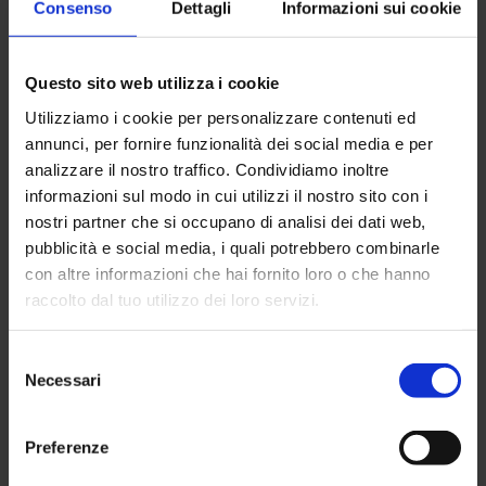
Consenso
Dettagli
Informazioni sui cookie
alla trasferta di Udine;
Giacomo Cipriano della Spal
, che ha eseguito una
risonanza magnetica per un problema ad un piede che si
sta trascinando da un pò di tempo.
Questo sito web utilizza i cookie
Utilizziamo i cookie per personalizzare contenuti ed
Ma non ci occupiamo solo di calcio!
Anche il ciclismo è uno
sport che seguiamo da vicino
e in effetti ci siamo
annunci, per fornire funzionalità dei social media e per
recentemente occupati anche di
Andrea Piechele, ciclista
analizzare il nostro traffico. Condividiamo inoltre
della Colnago
che ha eseguito una risonanza magnetica ed
informazioni sul modo in cui utilizzi il nostro sito con i
un’ecografia in seguito ad un problema muscolare.
nostri partner che si occupano di analisi dei dati web,
La qualità degli esami diagnostici che eseguiamo per questi
pubblicità e social media, i quali potrebbero combinarle
atleti è la stessa che che mettiamo in ogni esame eseguito
con altre informazioni che hai fornito loro o che hanno
per ogni singolo paziente che decide di rivolgersi a noi.
raccolto dal tuo utilizzo dei loro servizi.
Studio Associato di Radiologia Dott. Pasta
B.go della Posta, 12 – 43100 Parma
Selezione
segreteria@radiologiapasta.it
Necessari
del
consenso
Preferenze