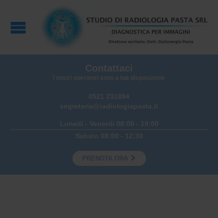
Contattaci
I nostri operatori sono a tua disposizione
0521 231894
segreteria@radiologiapasta.it
Lunedi - Venerdi 08:00 - 19:00
Sabato 08:00 - 12:30

PRENOTA ORA