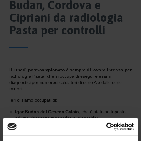
Budan, Cordova e
Cipriani da radiologia
Pasta per controlli
Il lunedì post-campionato è sempre di lavoro intenso per
radiologia Pasta
, che si occupa di eseguire esami
diagnostici per numerosi calciatori di serie A e delle serie
minori.
Ieri ci siamo occupati di:
Igor Budan del Cesena Calcio
, che è stato sottoposto
ad una risonanza magnetica al ginocchio;
Nicolas Cordova del Bresca Calcio
, che ha eseguito
radiografie e risonanza magnetica in seguito ad un
infortunio al piede che gli ha impedito la partecipazione