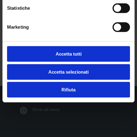
Statistiche
Seguici su
Marketing

Facebook
Accetta tutti

Twitter
Accetta selezionati
Rifiuta

Show all news