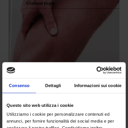
Consenso
Dettagli
Informazioni sui cookie
Questo sito web utilizza i cookie
Il Dott. Pasta ha scritto un’interessante capitolo all’interno del
Utilizziamo i cookie per personalizzare contenuti ed
volume di medicina sportiva intitolato
“Muscle Injuries in
annunci, per fornire funzionalità dei social media e per
Sport Medecine”
, edito da Gian Nicola Bisciotti e Cristiano
analizzare il nostro traffico. Condividiamo inoltre
Eirale e pubblicato nel settembre 2013. Il titolo del capitolo è