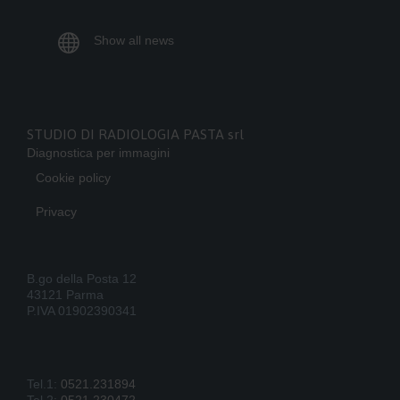

Show all news
STUDIO DI RADIOLOGIA PASTA srl
Diagnostica per immagini
Cookie policy
Privacy
B.go della Posta 12
43121 Parma
P.IVA 01902390341
Tel.1:
0521.231894
Tel.2:
0521.230472