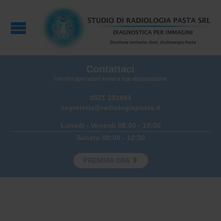
Contattaci
I nostri operatori sono a tua disposizione
0521 231894
segreteria@radiologiapasta.it
Lunedi - Venerdi 08:00 - 19:00
Sabato 08:00 - 12:30

PRENOTA ORA