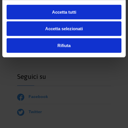
Accetta tutti

Accetta selezionati
Scarica il programma del convegno
Rifiuta
Seguici su

Facebook

Twitter