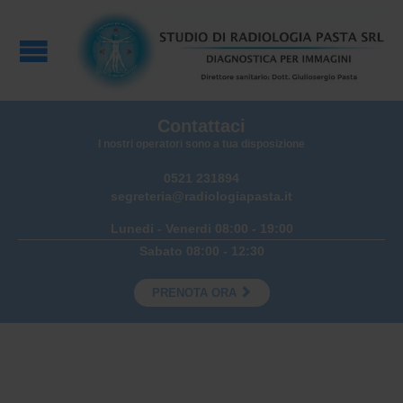
Contattaci
I nostri operatori sono a tua disposizione
0521 231894
segreteria@radiologiapasta.it
Lunedi - Venerdi 08:00 - 19:00
Sabato 08:00 - 12:30

PRENOTA ORA