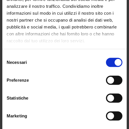
Per maggiori informazioni si può visitare il
sito
dedicato
analizzare il nostro traffico. Condividiamo inoltre
all’evento.
informazioni sul modo in cui utilizzi il nostro sito con i
nostri partner che si occupano di analisi dei dati web,
pubblicità e social media, i quali potrebbero combinarle
con altre informazioni che hai fornito loro o che hanno
raccolto dal tuo utilizzo dei loro servizi.
Selezione
Necessari
del
consenso
Preferenze
Statistiche
Congresso Nazionale della Sezione di
Marketing
Radiologia Muscoloscheletrica di
Genova