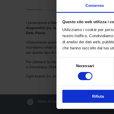
Consenso
Questo sito web utilizza i c
I partecipanti a
Giocampus 2014
e i relativi nuclei fa
diagnostici (rx, lastre tradizionali, ecografie, tac,
Utilizziamo i cookie per perso
Dott. Pasta.
nostro traffico. Condividiamo 
di analisi dei dati web, pubbl
Chiaramente questa riduzione non sarà applicabile agli
ricordiamo infatti che con la “richiesta rossa del medic
che hanno raccolto dal tuo uti
per questo tipo di indagini, solo
56 euro anziché 86 e
Selezione
Per ottenere la riduzione relativa alla convenzione co
Necessari
del
a Giocampus 2014 al momento dell’arrivo allo studio pe
consenso
Ogni esame (rx, ecografia, tac e risonanza)
avrà il r
Rifiuta

Show all news