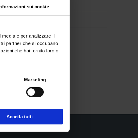
Informazioni sui cookie
Seguici su
mi
ogia
l media e per analizzare il

Facebook
ostri partner che si occupano
azioni che hai fornito loro o

Twitter
re
zione
Marketing
Accetta tutti