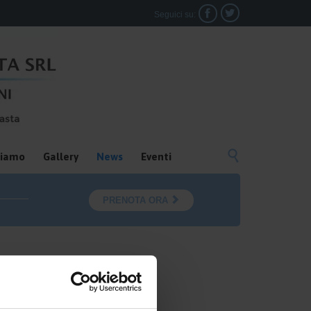


Seguici su:

siamo
Gallery
News
Eventi

PRENOTA ORA
campus