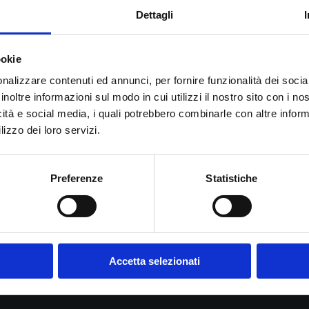
Dettagli
ookie
migliari avranno diritto ad una
riduzione del 25%
sul costo di tutti gli
esa
 risonanza magnetica)
effettuati presso lo
Studio Associato di Radiol
nalizzare contenuti ed annunci, per fornire funzionalità dei socia
inoltre informazioni sul modo in cui utilizzi il nostro sito con i n
icità e social media, i quali potrebbero combinarle con altre inform
 esami rx eseguiti presentando la “richiesta rossa del medico di base”,
o di base” nel nostro studio si può usufruire già di una riduzione maggio
lizzo dei loro servizi.
uro
per gli esami rx (solo per questi esami)
n Giocampus sarà sufficiente presentare un documento che attesti l’iscri
Preferenze
Statistiche
r eseguire l’esame richiesto.
eferto di risposta immediatamente dopo l’esecuzione
dello stesso.
Accetta selezionati