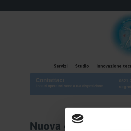
Servizi
Studio
Innovazione tec
Contattaci
0521 
I nostri operatori sono a tua disposizione
segre
Nuova convenzione d