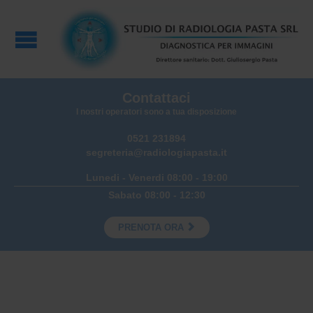
Contattaci
I nostri operatori sono a tua disposizione
0521 231894
segreteria@radiologiapasta.it
Lunedi - Venerdi 08:00 - 19:00
Sabato 08:00 - 12:30

PRENOTA ORA