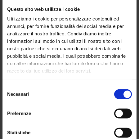
di rito: si tratta di Di Marco, Bastoni e Biabiany provenienti
Questo sito web utilizza i cookie
dall’Inter che hanno effettuato una serie di indagini che
vanno dalla
radiologia tradizionale (RX)
fino alla
Utilizziamo i cookie per personalizzare contenuti ed
Risonanza Magnetica (RMN)
.
annunci, per fornire funzionalità dei social media e per
analizzare il nostro traffico. Condividiamo inoltre
informazioni sul modo in cui utilizzi il nostro sito con i

Guarda la gallery fotografica
nostri partner che si occupano di analisi dei dati web,
pubblicità e social media, i quali potrebbero combinarle
con altre informazioni che hai fornito loro o che hanno
raccolto dal tuo utilizzo dei loro servizi.
Selezione
Necessari
del
consenso
Preferenze
Statistiche