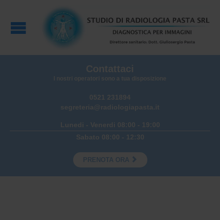
Contattaci
I nostri operatori sono a tua disposizione
0521 231894
segreteria@radiologiapasta.it
Lunedi - Venerdi 08:00 - 19:00
Sabato 08:00 - 12:30

PRENOTA ORA