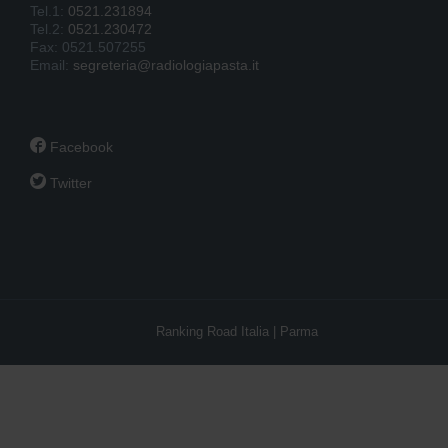
Tel.1:
0521.231894
Tel.2:
0521.230472
Fax: 0521.507255
Email:
segreteria@radiologiapasta.it

Facebook

Twitter
Ranking Road Italia | Parma
Search
for:
