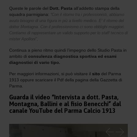
Queste le parole del
Dott. Pasta
all’addetto stampa della
squadra parmigiana:
“Con il ritorno tra i professionisti, abbiamo
avuto bisogno di una figura in più a livello medico. E’ il ritorno del
dottor Montagna. Con il professionismo ci sono obblighi maggiori.
Contiamo di rappresentare un valido supporto per lo staff tecnico di
.
mister Apolloni”
Continua a pieno ritmo quindi l’impegno dello Studio Pasta in
ambito di
consulenza diagnostica sportiva ed esami
diagnostici di vario tipo.
Per maggiori informazioni, si può visitare il
sito
del Parma
1913 oppure scaricare il Pdf della pagina della Gazzetta di
Parma.
Guarda il video “Intervista a dott. Pasta,
Montagna, Ballini e al fisio Benecchi” dal
canale YouTube del Parma Calcio 1913