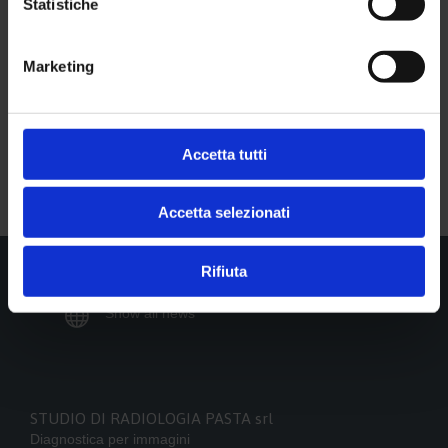
Statistiche
Seguici su
Marketing

Facebook

Twitter
Accetta tutti
Accetta selezionati
Rifiuta

Show all news
STUDIO DI RADIOLOGIA PASTA srl
Diagnostica per immagini