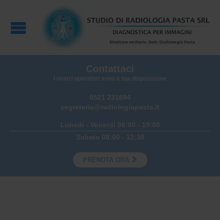
Contattaci
I nostri operatori sono a tua disposizione
0521 231894
segreteria@radiologiapasta.it
Lunedi - Venerdi 08:00 - 19:00
Sabato 08:00 - 12:30

PRENOTA ORA