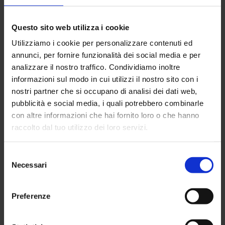
Questo sito web utilizza i cookie
Utilizziamo i cookie per personalizzare contenuti ed
annunci, per fornire funzionalità dei social media e per
analizzare il nostro traffico. Condividiamo inoltre
Il
Dr . Giulio Pasta
, in concomitanza dell’evento formativo
informazioni sul modo in cui utilizzi il nostro sito con i
ORTHOIMAGING 2018 svoltosi il 2 e il 3 febbraio a Napoli e
nostri partner che si occupano di analisi dei dati web,
al quale ha partecipato in veste di relatore, ha approfittato
per effettuare una visita allo staff sanitario del
Napoli Calcio
.
pubblicità e social media, i quali potrebbero combinarle
con altre informazioni che hai fornito loro o che hanno
I medici e gli specialisti lo anno accolto con la proverbiale
raccolto dal tuo utilizzo dei loro servizi.
ospitalità e simpatia partenopea e lo spirito collaborativo ha
garantito un fruttuoso scambio professionale.
Selezione
Un ringraziamento particolare al Napoli Calcio per aver
Necessari
del
concesso questa importante opportunità.
consenso
Preferenze