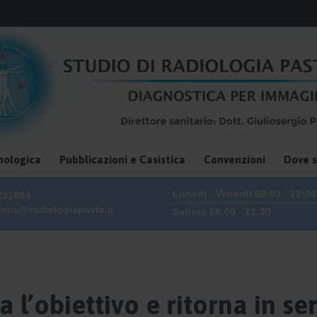
Skip
nologica
Pubblicazioni e Casistica
Convenzioni
Dove 
to
content
Lunedi - Venerdi 08:00 - 19:00
231894
teria@radiologiapasta.it
Sabato 08:00 - 12:30
 l’obiettivo e ritorna in se