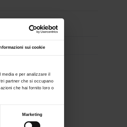
Seguici su

Facebook
Informazioni sui cookie

Twitter
l media e per analizzare il
ostri partner che si occupano
azioni che hai fornito loro o
Marketing