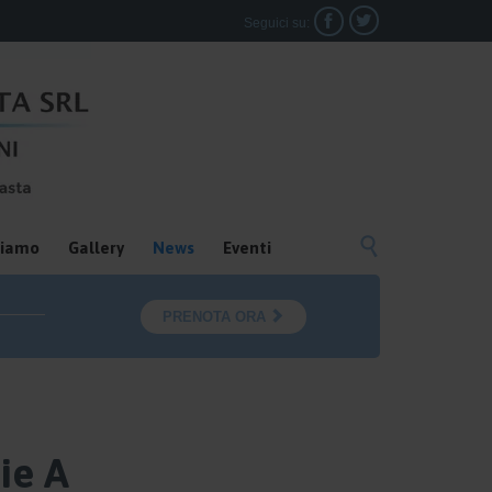


Seguici su:

siamo
Gallery
News
Eventi

PRENOTA ORA
rie A