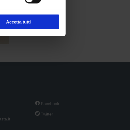
Accetta tutti

Facebook

Twitter
sta.it