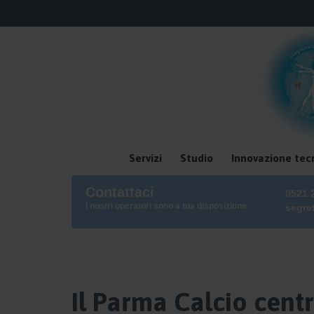
Servizi
Studio
Innovazione tec
Contattaci
0521 
I nostri operatori sono a tua disposizione
segre
Il Parma Calcio centra