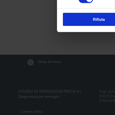
Rifiuta

Show all news
STUDIO DI RADIOLOGIA PASTA srl
B.go dell
43121 P
Diagnostica per immagini
P.IVA 01
Cookie policy