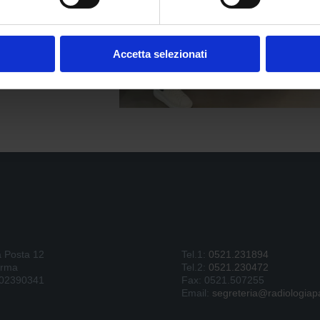
Accetta selezionati
a Posta 12
Tel.1:
0521.231894
arma
Tel.2:
0521.230472
902390341
Fax: 0521.507255
Email:
segreteria@radiologiapa