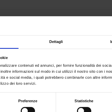
centro diagnostico
goglioso di questo
Dettagli
uadra. Il dott. Pasta
ario di cui è
mozione in serie A.
ookie
nalizzare contenuti ed annunci, per fornire funzionalità dei socia
inoltre informazioni sul modo in cui utilizzi il nostro sito con i n
icità e social media, i quali potrebbero combinarle con altre inform
lizzo dei loro servizi.
Preferenze
Statistiche