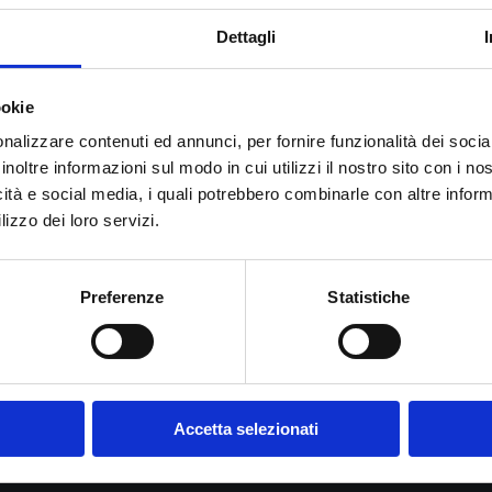
Dettagli
ta
si è respirata aria di nazionale azzurra: due giocatori della
nazional
ookie
 Parodi.
nalizzare contenuti ed annunci, per fornire funzionalità dei socia
inoltre informazioni sul modo in cui utilizzi il nostro sito con i n
Parma da Radiologia Pasta per sottoporsi ad
esami ecografici e radol
icità e social media, i quali potrebbero combinarle con altre inform
ttutto del grande appuntamento di settembre con
i mondiali a Roma.
lizzo dei loro servizi.
 il mondo della pallavolo ed è
consulente diagnostico ufficiale della
 a livello di club.
Preferenze
Statistiche
Accetta selezionati