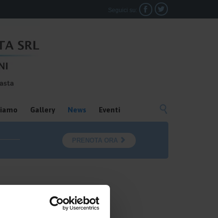


Seguici su:

siamo
Gallery
News
Eventi

PRENOTA ORA