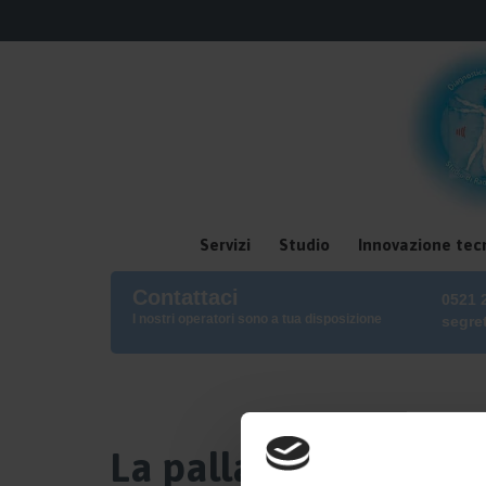
Servizi
Studio
Innovazione tec
Contattaci
0521 
I nostri operatori sono a tua disposizione
segre
La pallavolo è di cas