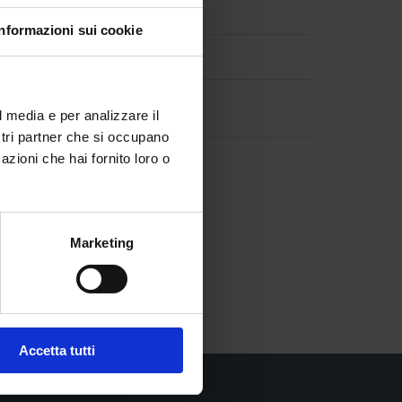
Informazioni sui cookie
Seguici su
e

Facebook
l media e per analizzare il
ostri partner che si occupano
ogici

azioni che hai fornito loro o
Twitter
Marketing
Accetta tutti