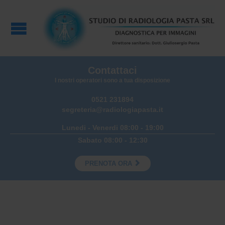
Contattaci
I nostri operatori sono a tua disposizione
0521 231894
segreteria@radiologiapasta.it
Lunedi - Venerdi 08:00 - 19:00
Sabato 08:00 - 12:30

PRENOTA ORA