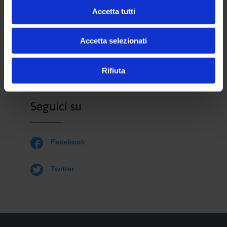
che negli anni successivi diventò poi la squadra Campione
Accetta tutti
d’Italia di Pallavolo femminile, unico traguardo raggiunto da
una squadra del panorama pallavolistico femminile della
città.
Accetta selezionati
Rifiuta
Seguici su

Facebook

Twitter