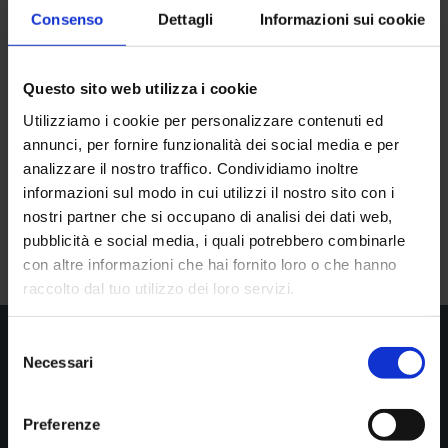
Convegno PROGETTO
Consenso
Dettagli
Informazioni sui cookie
FORMAZIONE SPORT &
MEDICINE
Questo sito web utilizza i cookie
Utilizziamo i cookie per personalizzare contenuti ed
annunci, per fornire funzionalità dei social media e per
analizzare il nostro traffico. Condividiamo inoltre
informazioni sul modo in cui utilizzi il nostro sito con i
nostri partner che si occupano di analisi dei dati web,
Programma domenica 24 marzo-2
pubblicità e social media, i quali potrebbero combinarle
con altre informazioni che hai fornito loro o che hanno
raccolto dal tuo utilizzo dei loro servizi.
Selezione
Necessari
del

Show all news
consenso
Preferenze