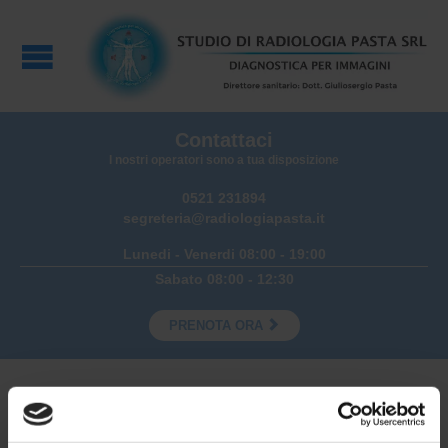
Contattaci
I nostri operatori sono a tua disposizione
0521 231894
segreteria@radiologiapasta.it
Lunedi - Venerdi 08:00 - 19:00
Sabato 08:00 - 12:30

PRENOTA ORA