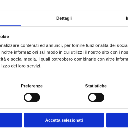
Dettagli
ookie
ra
, main sponsor del
Parma Calcio
, e lo staff medico della società spor
llo Stadio Tardini di Parma.
nalizzare contenuti ed annunci, per fornire funzionalità dei socia
inoltre informazioni sul modo in cui utilizzi il nostro sito con i n
n cui i fisioterapisti e i professionisti del settore possono informarsi e
le sofferenze e dei traumi sportivi (e non).
icità e social media, i quali potrebbero combinarle con altre inform
lizzo dei loro servizi.
oprietà con dimostrazioni pratiche sul suo uso in combinazione con le ond
natori e giocatori.
Preferenze
Statistiche
Accetta selezionati