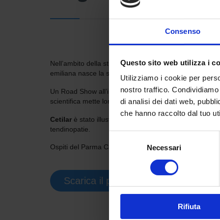
Consenso
Questo sito web utilizza i c
Nell’ambito della stretta collaborazione tra
Pharmanut
emiliana nasce la serata che si è tenuta il 6 dicembre a
Utilizziamo i cookie per perso
nostro traffico. Condividiamo 
Un Road Show all’insegna dell’aggiornamento scientifico i
scientifica mette loro a disposizione nel trattamento del
di analisi dei dati web, pubbl
che hanno raccolto dal tuo uti
Cetilar
è stato illustrato nelle sue caratteristiche e pr
tendinopatie.
Selezione
Ospiti del Parma Calcio 1913, medici, fisioterapisti, alle
Necessari
del
consenso

Scarica il programma
Rifiuta