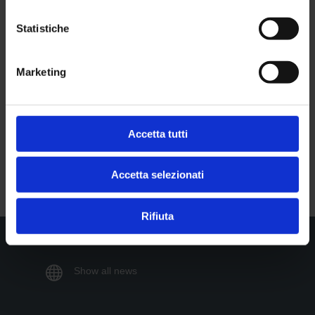
Statistiche
Seguici su
Marketing

Facebook
Accetta tutti

Twitter
Accetta selezionati
Rifiuta

Show all news