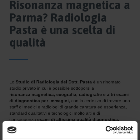
Risonanza magnetica a
Parma? Radiologia
Pasta è una scelta di
qualità
Lo
Studio di Radiologia del Dott. Pasta
è un rinomato
studio privato in cui è possibile sottoporsi a
risonanza magnetica, ecografia, radiografie e altri esami
di diagnostica per immagini,
con la certezza di trovare uno
staff di medici e radiologi di grande caratura ed esperienza,
standard qualitativi e tecnologici molto alti e di
conseguenza
esami di altissima qualità diagnostica.
Lo
studio Pasta
crede molto nella
qualità del servizio al
cittadino
e per questo
esegue costanti investimenti
nella