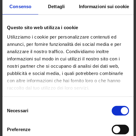
formazione e nell’aggiornamento delle figure professionali e
Consenso
Dettagli
Informazioni sui cookie
nella dotazione di attrezzature all’avanguardia.
L’elevata qualità delle immagini e delle diagnosi che vengono
eseguite allo studio Pasta lo ha reso un
punto di
Questo sito web utilizza i cookie
riferimento per la diagnostica nel mondo dello sport
professionistico:
dalla pallavolo al calcio, dal rugby al
Utilizziamo i cookie per personalizzare contenuti ed
basket, fino agli sport più individuali come ciclismo e atletica,
annunci, per fornire funzionalità dei social media e per
sono tanti gli atleti e le squadre che
scelgono lo studio di
analizzare il nostro traffico. Condividiamo inoltre
radiologia Pasta
in caso di necessità di esami diagnostici,
riconoscendone l’eccellenza del servizio.
informazioni sul modo in cui utilizzi il nostro sito con i
nostri partner che si occupano di analisi dei dati web,
Ultimi in ordine di tempo
Andrea Pisanu del Bologna
pubblicità e social media, i quali potrebbero combinarle
Calcio
, che lunedì 26 luglio si è sottoposto a
esami
con altre informazioni che hai fornito loro o che hanno
radiologici e risonanza magnetica
per una distorsione al
ginocchio, e
Marco Piccioni del Sassuolo Calcio
che ha
raccolto dal tuo utilizzo dei loro servizi.
eseguito
ecografia e risonanza magnetica
a causa di un
problema muscolare.
Selezione
Per informazioni:
Necessari
Studio di Radiologia del Dott. Pasta & C. Snc
del
Tel. 0521 231894
consenso
segreteria@radiologiapasta.it
Preferenze