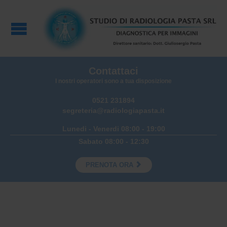
Contattaci
I nostri operatori sono a tua disposizione
0521 231894
segreteria@radiologiapasta.it
Lunedi - Venerdi 08:00 - 19:00
Sabato 08:00 - 12:30

PRENOTA ORA