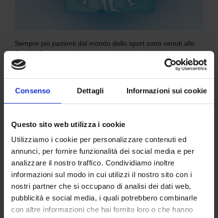
Sempre più pazienti dal mondo dello sport sono venuti allo
Studio Pasta
per effettuare vari tipi di
esami diagnostici e
check up completo uomo
.
Ecco i nomi di alcuni giocatori della
Nazionale Italiana di
Consenso
Dettagli
Informazioni sui cookie
rugby under 18
che sono venuti per eseguire esami di
radiografia tradizionale, lastre ed ecografie per infortuni
avvertiti durante il 6 nazioni under 18:
Questo sito web utilizza i cookie
–
Pietro Gaggero
Utilizziamo i cookie per personalizzare contenuti ed
–
Alberto Colitti
annunci, per fornire funzionalità dei social media e per
analizzare il nostro traffico. Condividiamo inoltre
–
Mattia Zago
informazioni sul modo in cui utilizzi il nostro sito con i
–
Duccio Cosi
nostri partner che si occupano di analisi dei dati web,
pubblicità e social media, i quali potrebbero combinarle
Andrea Caracciolo
del
Brescia
è venuto per
risonanza
con altre informazioni che hai fornito loro o che hanno
magnetica
al ginocchio per un fastidio avvertito durante