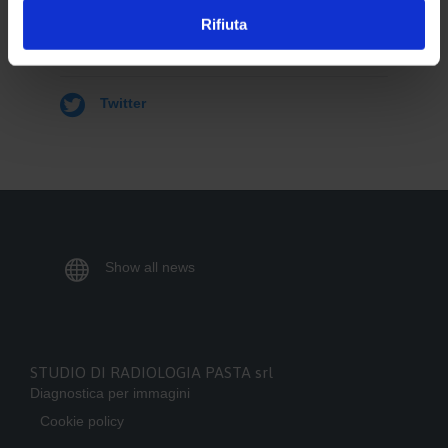
Rifiuta

Facebook

Twitter

Show all news
STUDIO DI RADIOLOGIA PASTA srl
Diagnostica per immagini
Cookie policy