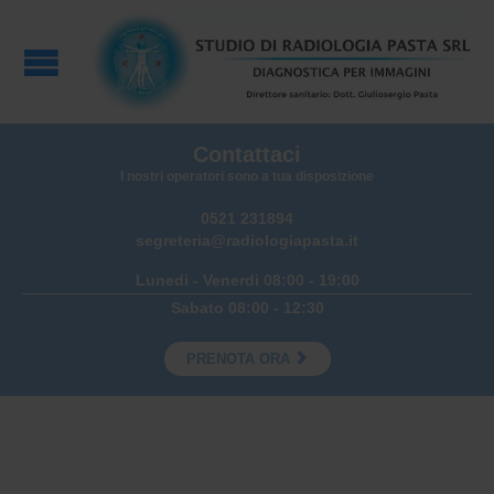
Contattaci
I nostri operatori sono a tua disposizione
0521 231894
segreteria@radiologiapasta.it
Lunedi - Venerdi 08:00 - 19:00
Sabato 08:00 - 12:30

PRENOTA ORA