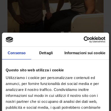
Consenso
Dettagli
Informazioni sui cookie
Questo sito web utilizza i cookie
Ancora sportivi allo Studio Pasta per
esami diagnostici
di
Utilizziamo i cookie per personalizzare contenuti ed
vario tipo. Ecco l’elenco degli ultimi pazienti.
annunci, per fornire funzionalità dei social media e per
analizzare il nostro traffico. Condividiamo inoltre
–
Quentin Geldenhuys
giocatore della
Nazionale Italiana
di Rugby
è venuto per eseguire radiografie, lastra
informazioni sul modo in cui utilizzi il nostro sito con i
tradizionale, ecografia per un problema alla coscia e alla
nostri partner che si occupano di analisi dei dati web,
mano occorso sabato durante la partita del torneo 6 nazioni
pubblicità e social media, i quali potrebbero combinarle
contro la Scozia.