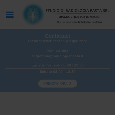
Contattaci
I nostri operatori sono a tua disposizione
0521 231894
segreteria@radiologiapasta.it
Lunedi - Venerdi 08:00 - 19:00
Sabato 08:00 - 12:30

PRENOTA ORA